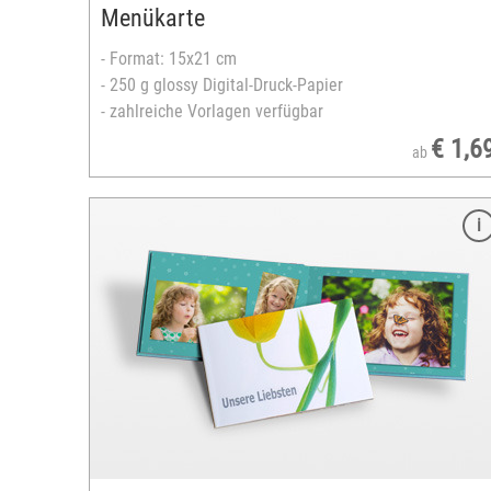
Menükarte
- Format: 15x21 cm
- 250 g glossy Digital-Druck-Papier
- zahlreiche Vorlagen verfügbar
€ 1,6
ab
Merkmale
Format: 20x20 cm
ausbelichtet auf echtem Fotopapier
ckiert
Einband: matt foliert oder glänzend lackiert
spezielle Leporello-Bindung
24 bis 120 Seiten
gestaltbares Hardcover
zahlreiche Designvorlagen verfügbar
versandfertig in 3-5 Tagen