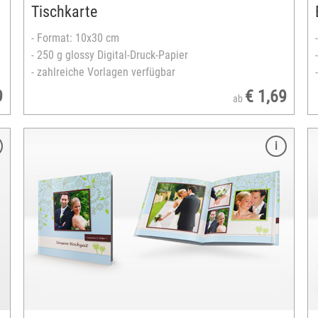
Tischkarte
versandfertig in 3-5 Tagen
- Format: 10x30 cm
- 250 g glossy Digital-Druck-Papier
- zahlreiche Vorlagen verfügbar
9
€ 1,69
ab
Merkmale
Format: 20x30 cm
gedruckt auf echtem Fotopapier
Einband: matt foliert oder glänzend lackiert
spezielle Leporello-Bindung
24 bis 120 Seiten
gestaltbares Hardcover
zahlreiche Designvorlagen verfügbar
Hoch- oder Querformat
versandfertig in 3-5 Tagen