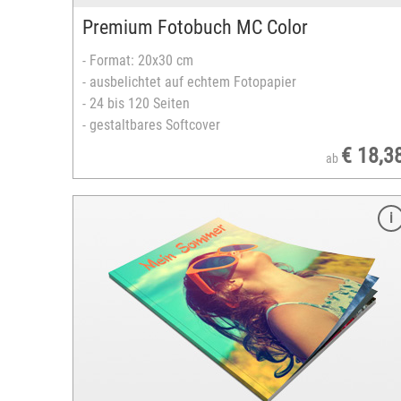
Farben Nappaleder: rot, schwarz, creme und
Premium Fotobuch MC Color
cognac
Ledereinband auf Wunsch bestickbar
- Format: 20x30 cm
Jeanscover mit Tasche
- ausbelichtet auf echtem Fotopapier
zahlreiche Designvorlagen verfügbar
- 24 bis 120 Seiten
versandfertig in 3-5 Tagen
- gestaltbares Softcover
€ 18,3
ab
Merkmale
Format: 13x18 cm
ausgearbeitet auf Laserdruckpapier
FSC®-zertifiziertes Europapier
ab 16 Seiten
Klebe- oder Spiralbindung
Leineneinband
Einband Farben: rot, gelb, silber oder blau