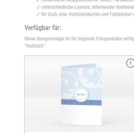
🗸 unterschiedliche Layouts, miteinander kombinie
🗸 für Gruß- bzw. Hochzeitskarten und Fotobücher 
Verfügbar für:
Diese Designvorlage ist für folgende Fotoprodukte verfü
"Hochzeit".
Merkmale
Format: 10x30 cm
Querformat
250 g glossy Digital-Druck-Papier
zahlreiche Vorlagen verfügbar
Karte vollflächig bedruckbar
inkl. passendem Kuvert
Mindestbestellmenge: 10 Stück
versandfertig in 3-5 Tagen