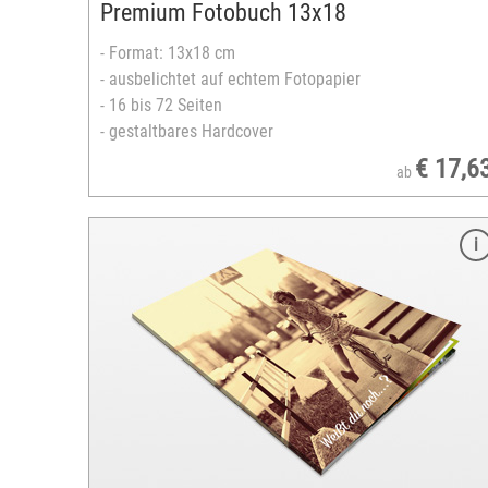
Premium Fotobuch 13x18
- Format: 13x18 cm
- ausbelichtet auf echtem Fotopapier
- 16 bis 72 Seiten
- gestaltbares Hardcover
€ 17,6
ab
Merkmale
Format: 20x30 cm
Foto-, Bütten- oder Brilliant Metallic-Papier
spezielle Leporello-Bindung
24 bis 120 Seiten
gestaltbares Hardcover
Einband: Leder oder Jeansstoff
Ledereinband: Nappa- oder Hirschleder (wie
gewachsen)