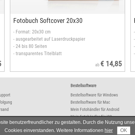
versandfertig in 3-5 Tagen
Fotobuch Softcover 20x30
- Format: 20x30 cm
- ausgearbeitet auf Laserdruckpapier
- 24 bis 80 Seiten
- transparentes Titelblatt
5
€ 14,85
ab
Bestellsoftware
upport
Bestellsoftware für Windows
folgung
Bestellsoftware für Mac
rsand
Mein Fotohändler für Android
Mein Fotohändler für iOS
e benutzerfreundlicher zu gestalten. Durch die Nutzung unser
Cookies einverstanden. Weitere Informationen
hier
OK