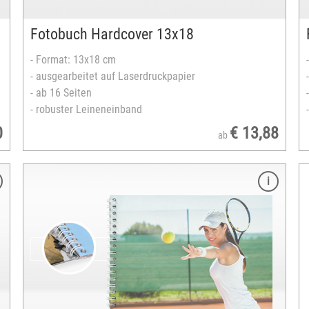
Hoch- oder Querformat
versandfertig in 3-5 Tagen
Fotobuch Hardcover 13x18
- Format: 13x18 cm
- ausgearbeitet auf Laserdruckpapier
- ab 16 Seiten
- robuster Leineneinband
0
€ 13,88
ab
Merkmale
Format: 20x30 cm
ausgearbeitet auf Laserdruckpapier
FSC®-zertifiziertes Europapier
12 bis 32 Seiten
Falz- und Klammerbindung
gestaltbares Cover
Hochformat