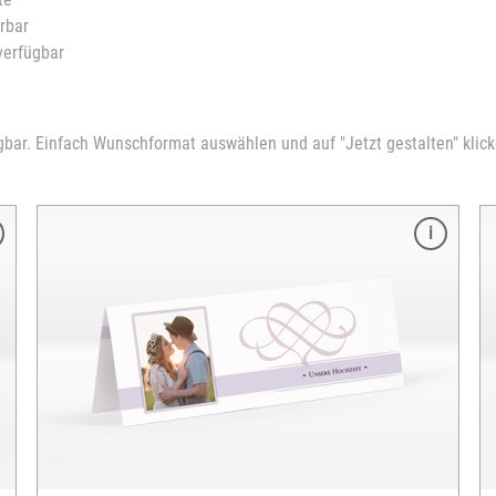
rbar
verfügbar
gbar. Einfach Wunschformat auswählen und auf "Jetzt gestalten" klicke
Merkmale
Formate:
- 10x15 cm
- 15x21 cm
- 10x30 cm
250 g glossy Digital-Druck-Papier
zahlreiche Vorlagen verfügbar
Karte vollflächig bedruckbar
inkl. passendem Kuvert
Mindestbestellmenge: 10 Stück