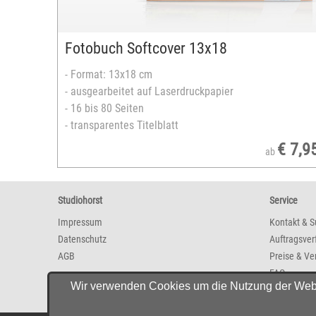
Hoch- oder Querformat
versandfertig in 3-5 Tagen
Fotobuch Softcover 13x18
- Format: 13x18 cm
- ausgearbeitet auf Laserdruckpapier
- 16 bis 80 Seiten
- transparentes Titelblatt
€ 7,9
ab
Studiohorst
Service
Impressum
Kontakt & S
Datenschutz
Auftragsver
AGB
Preise & Ve
FAQ
Wir verwenden Cookies um die Nutzung der Websit
Newsletter