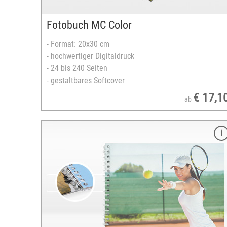
Querformat
versandfertig in 3-5 Tagen
Fotobuch MC Color
- Format: 20x30 cm
- hochwertiger Digitaldruck
- 24 bis 240 Seiten
- gestaltbares Softcover
€ 17,1
ab
Merkmale
Format: 20x30 cm
ausgearbeitet auf Laserdruckpapier
FSC®-zertifiziertes Europapier
24 bis 80 Seiten
Spiralbindung
transparentes Titelblatt
stabiles Rückblatt aus Karton