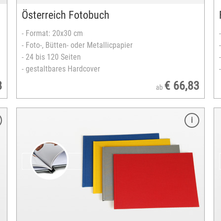
Hoch- oder Querformat
Österreich Fotobuch
versandfertig in 3-5 Tagen
- Format: 20x30 cm
- Foto-, Bütten- oder Metallicpapier
- 24 bis 120 Seiten
- gestaltbares Hardcover
8
€ 66,83
ab
Merkmale
Format: 20x30 cm
ausgearbeitet auf Laserdruckpapier
FSC®-zertifiziertes Europapier
24 bis 240 Seiten
Klebe- oder Spiralbindung
Leineneinband, wahlweise Fenstercover
Einband Farben: rot, gelb, silber oder blau