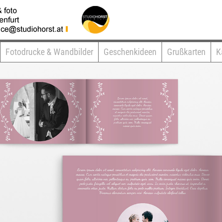
Fotodrucke & Wandbilder
Geschenkideen
Grußkarten
K