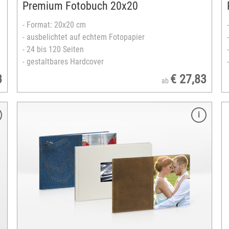
Premium Fotobuch 20x20
- Format: 20x20 cm
- ausbelichtet auf echtem Fotopapier
- 24 bis 120 Seiten
- gestaltbares Hardcover
3
€ 27,83
ab
Merkmale
Format: 20x30 cm
ausgearbeitet auf Laserdruckpapier
FSC®-zertifiziertes Europapier
Einband: matt foliert oder glänzend lackiert
Klebe- oder Spiralbindung
24 bis 240 Seiten
gestaltbares Hardcover
zahlreiche Designvorlagen verfügbar