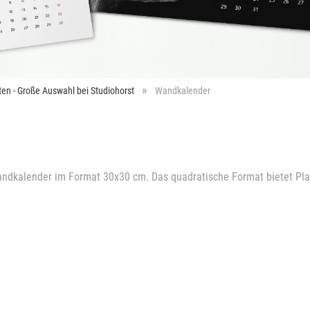
ten - Große Auswahl bei Studiohorst
Wandkalender
andkalender im Format 30x30 cm. Das quadratische Format bietet Platz