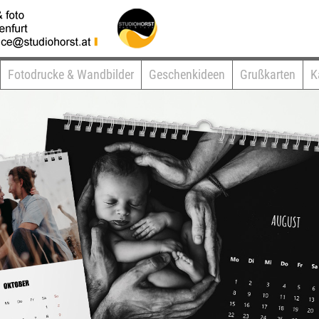
Fotodrucke & Wandbilder
Geschenkideen
Grußkarten
K