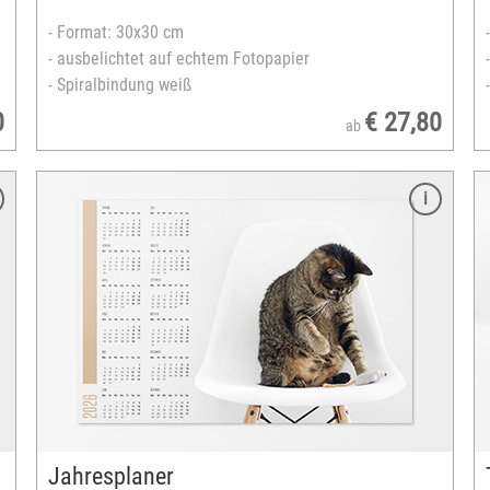
- Format: 30x30 cm
- ausbelichtet auf echtem Fotopapier
- Spiralbindung weiß
0
€ 27,80
ab
Merkmale
Format: 10x15 cm
ausbelichtet auf echtem Fotopapier
Hoch- oder Querformat
Spiralbindung weiß
Seitenanzahl: 13 Seiten inkl. Titelblatt
Startmonat frei wählbar
unterschiedliche Layouts
versandfertig in 3-5 Tagen
Jahresplaner