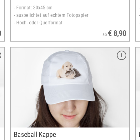
- Format: 30x45 cm
- ausbelichtet auf echtem Fotopapier
- Hoch- oder Querformat
0
€ 8,90
ab
Merkmale
Größe: 9,6 cm
Durchmesser: 8 cm
Material: Keramik
Spülmaschinengeeignet
Fassungsvermögen: 330 ml
unterschiedliche Gestaltungsmöglichkeiten
Fototasse mit 1 Bild
- Bedruckbare Fläche quer: max. 7 x 8 cm
- Bedruckbare Fläche hoch: max. 7 x 4,5 cm
Baseball-Kappe
Twin-Tassen (2 Tassen mit gleichem Bild)