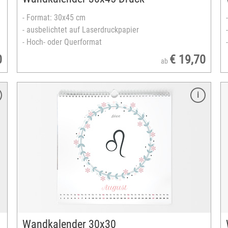
- Format: 30x45 cm
- ausbelichtet auf Laserdruckpapier
- Hoch- oder Querformat
0
€ 19,70
ab
Merkmale
Format: 30x60 cm
ausbelichtet auf echtem Fotopapier
Spiralbindung weiß
13 Seiten inklusive Titelseite
Startmonat und -jahr frei wählbar
zahlreiche Layouts
unterschiedliche Kalendarien
Designvorlagen verfügbar
versandfertig in 3-5 Tagen
Wandkalender 30x30