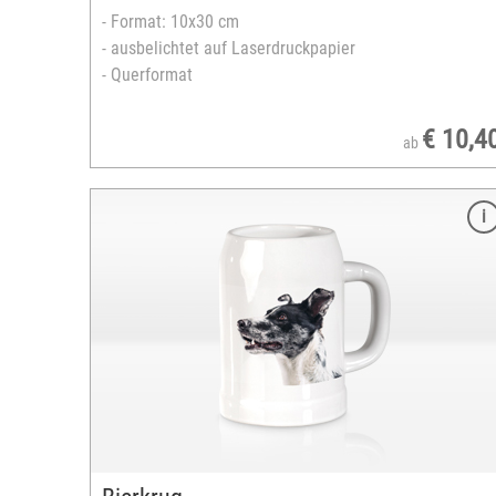
- Format: 10x30 cm
- ausbelichtet auf Laserdruckpapier
- Querformat
€ 10,4
ab
Merkmale
Größe: 8 cm hoch
Durchmesser: 8 cm
Material: Emaille, Black Orca
Handspülung empfohlen
Bedruckbare Fläche: Max. 6 x 20 cm
Fassungsvermögen: ca. 300 ml
Tassenrand: schwarz oder dunkelblau
versandfertig in 2-5 Tagen