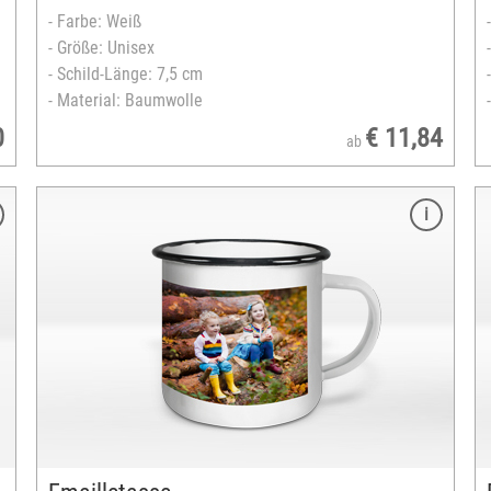
- Bedruckbare Fläche quer: max. 7 x 8 cm
- Farbe: Weiß
- Bedruckbare Fläche hoch: max. 7 x 4,5 cm
- Größe: Unisex
Fototasse Panorama (wahlweise 2 Bilder)
- Schild-Länge: 7,5 cm
- Bedruckbare Fläche: Max. 7 x 18 cm
- Material: Baumwolle
versandfertig in 2-5 Tagen
0
€ 11,84
ab
Merkmale
Größe: 6,2 cm hoch
Durchmesser: 5,6 cm
Material: Porzellan, Black Orca
Spülmaschinengeeignet
Bedruckbare Fläche: max. 3,6 x 13 cm
Fassungsvermögen: ca. 100ml
versandfertig in 2-5 Tagen