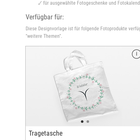
🗸 für ausgewählte Fotogeschenke und Fotokalend
Verfügbar für:
Diese Designvorlage ist für folgende Fotoprodukte verfü
"weitere Themen".
Merkmale
Größe: 19 cm
Durchmesser: 7,3 cm
Fassungsvermögen: 600 ml
m
Material: Aluminium
Handspülung wird empfohlen
inkl. Mundstück mit Schraubverschluss
inkl. Karabiner
Bedruckbare Fläche quer: max. 7 x 8 cm
Bedruckbare Fläche hoch: max. 7 x 4,5 cm
Tragetasche
versandfertig in 2-5 Tagen