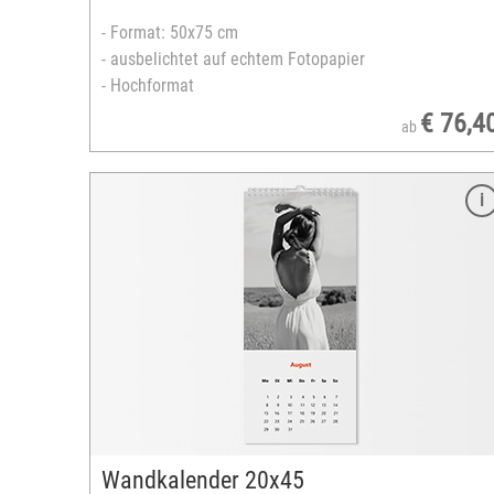
- Format: 50x75 cm
- ausbelichtet auf echtem Fotopapier
- Hochformat
€ 76,4
ab
Merkmale
Format: 30x45 cm
ausbelichtet auf echtem Fotopapier
Hoch- oder Querformat
Hintergrund: weiß
unterschiedliche Kalendarien & Layouts
nur über die Bestellsoftware gestaltbar
versandfertig in 3-5 Tagen
Wandkalender 20x45