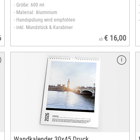
- Größe: 600 ml
- Material: Aluminium
- Handspülung wird empfohlen
- inkl. Mundstück & Karabiner
6
€ 16,00
ab
Merkmale
Format: 30x45 cm
ausbelichtet auf echtem Fotopapier
Hoch- oder Querformat
Spiralbindung weiß
13 Seiten inklusive Titelseite
Startmonat und -jahr frei wählbar
zahlreiche Layouts
unterschiedliche Kalendarien
Designvorlagen verfügbar
Wandkalender 30x45 Druck
versandfertig in 3-5 Tagen