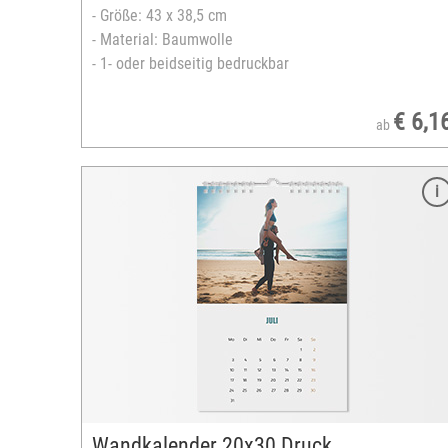
- Größe: 43 x 38,5 cm
- Material: Baumwolle
- 1- oder beidseitig bedruckbar
€ 6,1
ab
Merkmale
Format: 30x45 cm
ausbelichtet auf Laserdruckpapier
Hoch- oder Querformat
Spiralbindung weiß
13 Seiten inklusive Titelseite
Startmonat und -jahr frei wählbar
zahlreiche Layouts
unterschiedliche Kalendarien
Designvorlagen verfügbar
Wandkalender 20x30 Druck
versandfertig in 3-5 Tagen