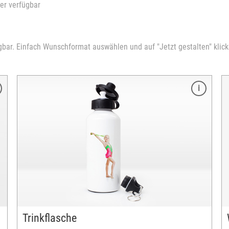
er verfügbar
gbar. Einfach Wunschformat auswählen und auf "Jetzt gestalten" klicke
Merkmale
Format: 20x30 cm
ausbelichtet auf echtem Fotopapier
Hoch- oder Querformat
Spiralbindung weiß
13 Seiten inklusive Titelseite
Startmonat und -jahr frei wählbar
zahlreiche Layouts
unterschiedliche Kalendarien
Designvorlagen verfügbar
Trinkflasche
versandfertig in 3-5 Tagen