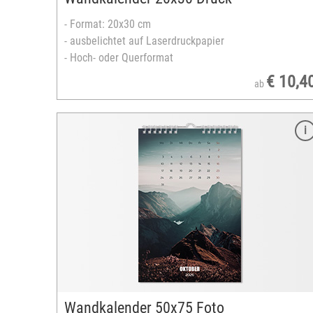
- Format: 20x30 cm
- ausbelichtet auf Laserdruckpapier
- Hoch- oder Querformat
€ 10,4
ab
Merkmale
Format: 30x30 cm
ausbelichtet auf echtem Fotopapier
Spiralbindung weiß
13 Seiten inklusive Titelseite
Startmonat und -jahr frei wählbar
zahlreiche Layouts
unterschiedliche Kalendarien
Designvorlagen verfügbar
versandfertig in 3-5 Tagen
Wandkalender 50x75 Foto