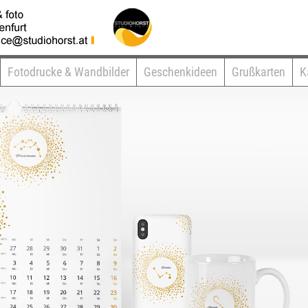
Fotodrucke & Wandbilder
Geschenkideen
Grußkarten
K