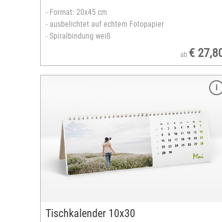
- Format: 20x45 cm
- ausbelichtet auf echtem Fotopapier
- Spiralbindung weiß
€ 27,8
ab
Merkmale
Farbe: Weiß
Größe: Unisex
Schild-Länge: 7,5 cm
Material: Baumwolle
verstellbar durch Riemen
Bedruckbare Fläche: max. 8 x 6 cm
versandfertig in 2-5 Tagen
Tischkalender 10x30